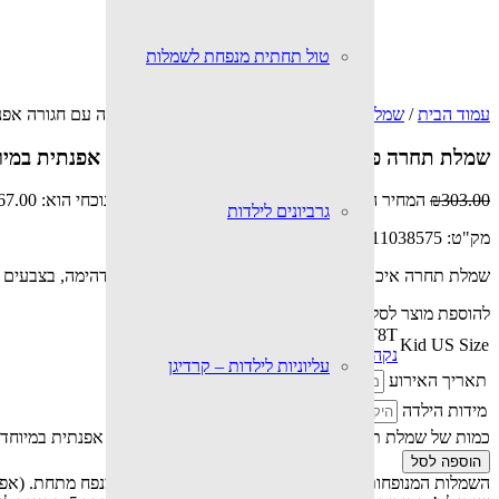
טול תחתית מנפחת לשמלות
עמוד הבית
/
שמלות
/ שמלת תחרה פרחונית רקומה מדהימה עם חגורה אפנתי
שמלת תחרה פרחונית רקומה מדהימה עם חגורה אפנתית במיוחד
303.00
₪
המחיר המקורי היה: ₪303.00.
167.00
₪
המחיר הנוכחי הוא: ₪167.00.
גרביונים לילדות
מק"ט:
32811038575
שמלת תחרה איכותי רקומה עם פרחים יפים וסרט מותן, מדהימה, בצבעים לב
להוספת מוצר לסל, יש ללחוץ על הצבע ועל המידה הרצויה.
10T
12T
4T
5T
6T
8T
Kid US Size
נקה
עליוניות לילדות – קרדיגן
תאריך האירוע
מידות הילדה
כמות של שמלת תחרה פרחונית רקומה מדהימה עם חגורה אפנתית במיוחד ב
הוספה לסל
השמלות המנופחות מאוד המוצגות בתמונה, מצריכות טול מנפח מתחת. (אפש