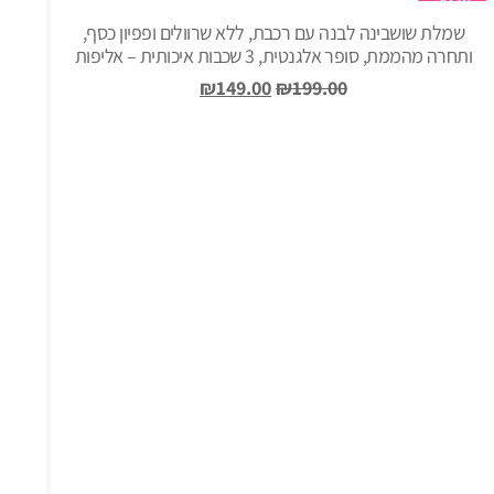
₪165.00.
₪199.00.
שמלת שושבינה לבנה עם רכבת, ללא שרוולים ופפיון כסף,
ותחרה מהממת, סופר אלגנטית, 3 שכבות איכותית – אליפות
המחיר
המחיר
₪
149.00
₪
199.00
המקורי
הנוכחי
היה:
הוא:
₪149.00.
₪199.00.