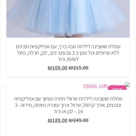
שמלת שושבינה לילדות גובה ברך, עם אפליקציות ופנינים
ללא שרוולים וטל נוצץ ב 3 צבעים: זהב, לבן, תכלת, כחול
NAVY, ורוד
המחיר
המחיר
₪
169.00
₪
215.00
המקורי
הנוכחי
היה:
הוא:
₪169.00.
₪215.00.
מבצע!
שמלת שושבינה לילדות שרוולי תחרה ומחוך עם אפליקציות
ונצנצים, אורך קרסול, שרוול ארוך עוצרת נשימה, מידות 3-
14 – לבן או ורוד
המחיר
המחיר
₪
189.00
₪
249.00
המקורי
הנוכחי
היה:
הוא: