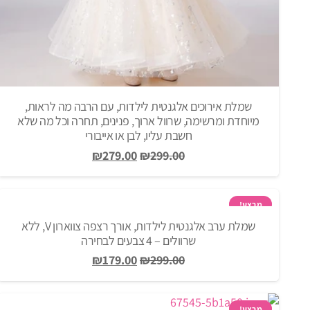
שמלת אירוכים אלגנטית לילדות, עם הרבה מה לראות,
מיוחדת ומרשימה, שרוול ארוך, פנינים, תחרה וכל מה שלא
חשבת עליו, לבן או אייבורי
המחיר
המחיר
₪
279.00
₪
299.00
המקורי
הנוכחי
היה:
הוא:
₪279.00.
₪299.00.
מבצע!
שמלת ערב אלגנטית לילדות, אורך רצפה צווארון V, ללא
שרוולים – 4 צבעים לבחירה
המחיר
המחיר
₪
179.00
₪
299.00
המקורי
הנוכחי
היה:
הוא:
מבצע!