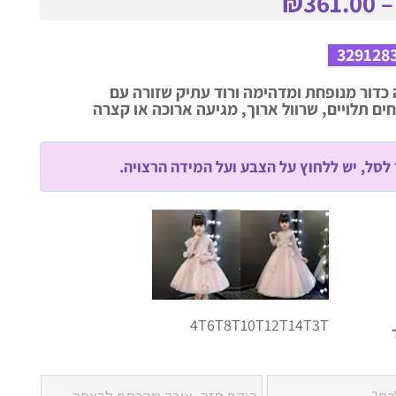
₪
361.00
329128
כדור מנופחת ומדהימה ורוד עתיק שזורה עם
ים תלויים, שרוול ארוך, מגיעה ארוכה או קצרה
לסל, יש ללחוץ על הצבע ועל המידה הרצויה.
4T
6T
8T
10T
12T
14T
3T