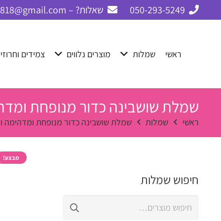
050-293-5249
שאלות? – cbay1818@gmail.com
ראשי
שמלות
מוצרים נלווים
צמידים וחרוזי
שמלת שושבינה כדור מנופחת ומדהימ
ראשי
שמלות
שמלת שושבינה כדור מנופחת ומדהימה ורו
מבצע!
חיפוש שמלות
חיפוש
עבור: