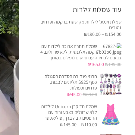
עוד שמלות לילדות
שמלת וינטג' לילדות מקושטת ברקמה ופרחים
זהובים
₪
190.00
–
₪
154.00
שמלת תחרה ארוכה לילדות עם
רקמה אלגנטית, ללא שרוולים, 4
צבעים לבחירה עם פייטים נופלים במותן
המחיר
המחיר
₪
165.00
₪
199.00
המקורי
הנוכחי
חרוזי פנדורה הסדרה הסגולה
היה:
הוא:
כסף S925 תליונים לבבות,
₪165.00.
₪199.00.
פרחים וכפולות
המחיר
המחיר
₪
45.00
₪
69.00
המקורי
הנוכחי
שמלת חד קרן Unicorn לילדות
היה:
הוא:
ללא שרוולים בצבע ורוד עם
₪45.00.
₪69.00.
הדפסים גובה ברך, פוליאסטר
₪
145.00
–
₪
110.00