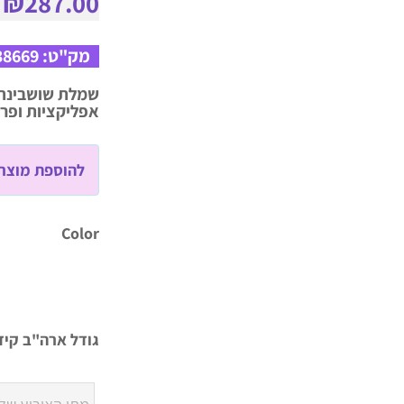
–
₪
287.00
מק"ט:
38669
שמלת שושבינה 
אפליקציות ופרח
להוספת מוצר 
Color
גודל ארה"ב קיד