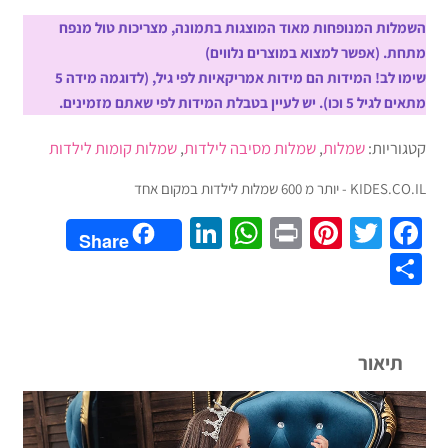
שמלת
קומות
השמלות המנופחות מאוד המוצגות בתמונה, מצריכות טול מנפח
לילדות
מתחת. (אפשר למצוא במוצרים נלווים)
ללא
שימו לב! המידות הם מידות אמריקאיות לפי גיל, (לדוגמה מידה 5
שרוולים,
מתאים לגיל 5 וכו). יש לעיין בטבלת המידות לפי שאתם מזמינים.
עם
קטגוריות:
שמלות
,
שמלות מסיבה לילדות
,
שמלות קומות לילדות
רקמה
פרחונית
KIDES.CO.IL - יותר מ 600 שמלות לילדות במקום אחד
ואבנים
LinkedIn
WhatsApp
Pinterest
Print
Twitter
Facebook
משובצות,
Share
גובה
Share
ברך
-
5
צבעים
תיאור
לבחירה