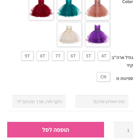
Color
9T
8T
7T
6T
5T
4T
גודל ארה"ב
קיד
CN
ספינות מ
כמות
הוספה לסל
של