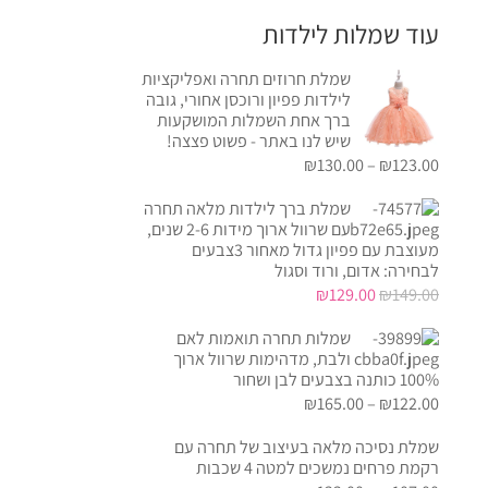
עוד שמלות לילדות
שמלת חרוזים תחרה ואפליקציות
לילדות פפיון ורוכסן אחורי, גובה
ברך אחת השמלות המושקעות
שיש לנו באתר - פשוט פצצה!
₪
130.00
–
₪
123.00
שמלת ברך לילדות מלאה תחרה
עם שרוול ארוך מידות 2-6 שנים,
מעוצבת עם פפיון גדול מאחור 3צבעים
לבחירה: אדום, ורוד וסגול
המחיר
המחיר
₪
129.00
₪
149.00
המקורי
הנוכחי
שמלות תחרה תואמות לאם
היה:
הוא:
ולבת, מדהימות שרוול ארוך
₪129.00.
₪149.00.
100% כותנה בצבעים לבן ושחור
₪
165.00
–
₪
122.00
שמלת נסיכה מלאה בעיצוב של תחרה עם
רקמת פרחים נמשכים למטה 4 שכבות