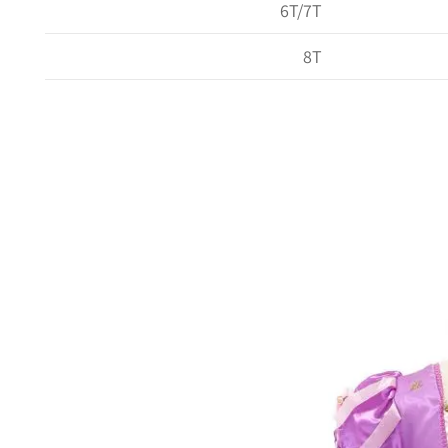
6T/7T
8T