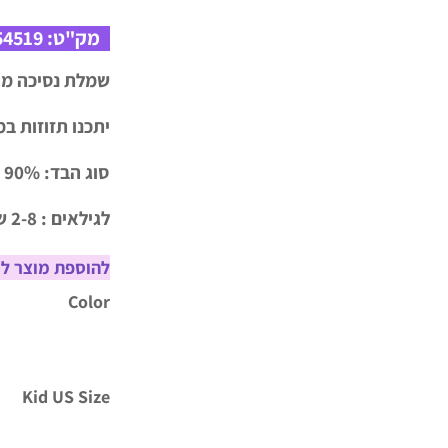
מק"ט:
54519
שמלת נסיכה מה
יתכנו תזוזות במידות 
סוג הבד: 90% כותנה, פוליאסטר
לגילאים : 2-8 שנים
להוספת מוצר לס
Color
Kid US Size