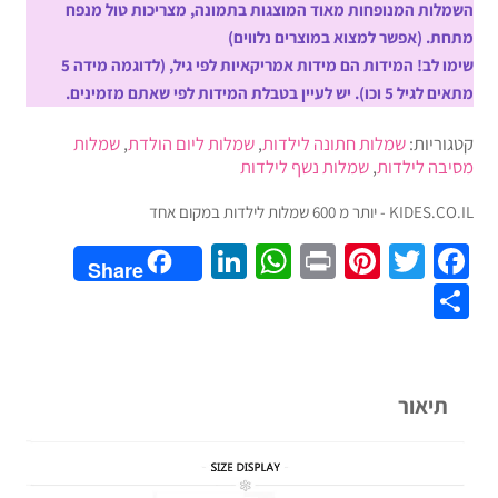
כלה
השמלות המנופחות מאוד המוצגות בתמונה, מצריכות טול מנפח
לילדות
מתחת. (אפשר למצוא במוצרים נלווים)
מעולם
שימו לב! המידות הם מידות אמריקאיות לפי גיל, (לדוגמה מידה 5
אחר
מתאים לגיל 5 וכו). יש לעיין בטבלת המידות לפי שאתם מזמינים.
בעיצוב
קטגוריות:
שמלות חתונה לילדות
,
שמלות ליום הולדת
,
שמלות
משגע
מסיבה לילדות
,
שמלות נשף לילדות
ומושקעת
במיוחד
KIDES.CO.IL - יותר מ 600 שמלות לילדות במקום אחד
LinkedIn
WhatsApp
Pinterest
Print
Twitter
Facebook
Share
Share
תיאור