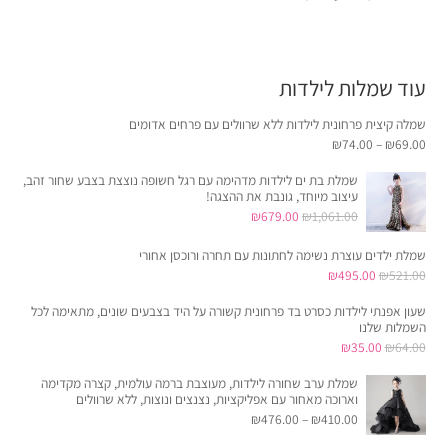
עוד שמלות לילדות
שמלה קיצית פרחונית לילדות ללא שרוולים עם פרחים אדומים
₪
74.00
–
₪
69.00
שמלת בת ים לילדות מדהימה עם רגל חשופה נוצצת בצבע שחור זהב,
עיצוב מיוחד, גונבת את ההצגה!
המחיר
המחיר
₪
679.00
₪
1,061.00
המקורי
הנוכחי
שמלת ילדים עוצרת נשימה לחתונות עם תחרה ורוכסן אחורי
היה:
הוא:
המחיר
המחיר
₪
495.00
₪
521.00
₪679.00.
₪1,061.00.
המקורי
הנוכחי
שעון אפנתי לילדות כסרט בד פרחונית קשורה על היד בצבעים שונים, מתאימה לכל
היה:
הוא:
השמלות שלנו
המחיר
המחיר
₪
35.00
₪
64.00
₪495.00.
₪521.00.
המקורי
הנוכחי
שמלת ערב שחורה לילדות, מעוצבת ברמה עולמית, קצרה מקדימה
היה:
הוא:
וארוכה מאחור עם אפליקציות, נצנצים ונוצות, ללא שרוולים
₪
476.00
–
₪
410.00
₪35.00.
₪64.00.