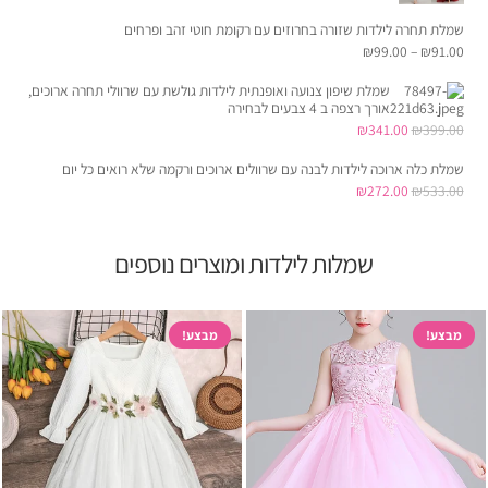
שמלת תחרה לילדות שזורה בחרוזים עם רקומת חוטי זהב ופרחים
₪
99.00
–
₪
91.00
שמלת שיפון צנועה ואופנתית לילדות גולשת עם שרוולי תחרה ארוכים,
אורך רצפה ב 4 צבעים לבחירה
המחיר
המחיר
₪
341.00
₪
399.00
המקורי
הנוכחי
שמלת כלה ארוכה לילדות לבנה עם שרוולים ארוכים ורקמה שלא רואים כל יום
היה:
הוא:
המחיר
המחיר
₪
272.00
₪
533.00
₪341.00.
₪399.00.
המקורי
הנוכחי
היה:
הוא:
שמלות לילדות ומוצרים נוספים
₪272.00.
₪533.00.
מבצע!
מבצע!