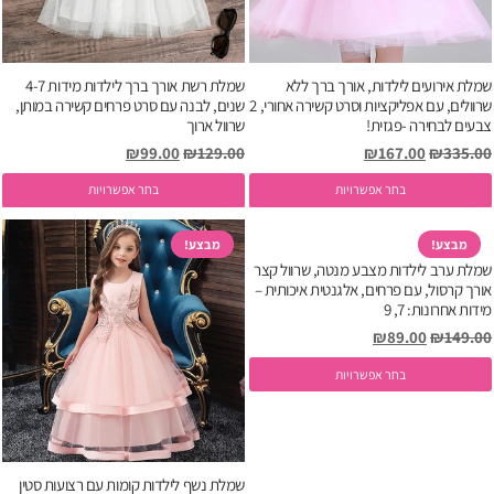
שמלת אירועים לילדות, אורך ברך ללא
שמלת רשת אורך ברך לילדות מידות 4-7
שרוולים, עם אפליקציות וסרט קשירה אחורי, 2
שנים, לבנה עם סרט פרחים קשירה במותן,
צבעים לבחירה -פגזית!
שרוול ארוך
המחיר
המחיר
המחיר
המחיר
₪
99.00
₪
129.00
₪
167.00
₪
335.00
המקורי
הנוכחי
המקורי
הנוכחי
למוצר
ל
בחר אפשרויות
בחר אפשרויות
היה:
הוא:
היה:
הוא:
זה
ז
₪99.00.
₪129.00.
₪167.00.
₪335.00.
יש
י
מבצע!
מבצע!
שמלת ערב לילדות מצבע מנטה, שרוול קצר
מספר
מ
אורך קרסול, עם פרחים, אלגנטית איכותית –
סוגים.
ס
מידות אחרונות: 7, 9
ניתן
נ
המחיר
המחיר
₪
89.00
₪
149.00
לבחור
ל
המקורי
הנוכחי
למוצר
בחר אפשרויות
את
א
היה:
הוא:
זה
האפשרויות
ה
₪89.00.
₪149.00.
יש
בעמוד
ב
מספר
המוצר
ה
סוגים.
שמלת נשף לילדות קומות עם רצועות סטין