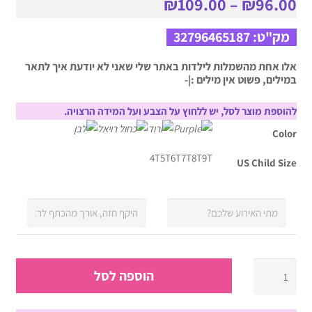
₪
109.00
–
₪
96.00
מק"ט:
32796465187
אלו אחת מהשמלות לילדות באתר שלי שאני לא יודעת איך לתאר
במילים, פשוט אין מילים :|-
להוספת מוצר לסל, יש ללחוץ על הצבע ועל המידה הרצויה.
Color
4T
5T
6T
7T
8T
9T
US Child Size
כמות
הוספה לסל
של
שמלת