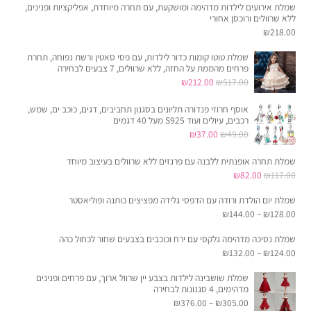
שמלת אירועים לילדות מדהימה ומושקעת, עם תחרה מיוחדת, אפליקציות ופנינים,
ללא שרוולים ורוכסן אחורי
₪
218.00
שמלת טוטו קומות כדור לילדות, עם פסי סאטין ורשת נפוחה, תחרת
פרחים מהממת על החזה, ללא שרוולים, 7 צבעים לבחירה
המחיר
המחיר
₪
212.00
₪
517.00
המקורי
הנוכחי
אוסף חרוזי פנדורה תליונים בסגנון תחביבים, דגים, כוכב ים, שמש,
היה:
הוא:
רכבים, עיולים ועוד S925 מעל 40 דגמים
המחיר
₪517.00.
המחיר
₪212.00.
₪
37.00
₪
49.00
המקורי
הנוכחי
שמלת תחרה אופנתית ללבנה עם פרנזים ללא שרוולים בעיצוב מיוחד
היה:
הוא:
המחיר
המחיר
₪
82.00
₪
117.00
₪37.00.
₪49.00.
המקורי
הנוכחי
שמלת יום הולדת ורודה עם הדפסי גלידה מפציצים כותנה ופוליאסטר
היה:
הוא:
₪
144.00
–
₪
128.00
₪82.00.
₪117.00.
שמלת נסיכה מדהימה גלקסי עם ירח וכוכבים בצבעים שחור לכחול כהה
₪
132.00
–
₪
124.00
שמלת שושבינה לילדות בצבע יין שרוול ארוך, עם פרחים ופנינים
מדהימים, 4 סגנונות לבחירה
₪
376.00
–
₪
305.00