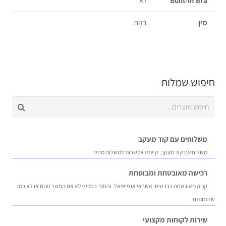
Built-in Bra
לא
מין
בנות
חיפוש שמלות
חיפוש
עבור:
משלוחים עם קוד מעקב
משלוח​ עם קוד מעקב​​, קיימת אפשרות למשלוח מהיר​.
רכישה​ ​מאובטחת ומבוטחת
קניה מאובטחת בכרטיסי אשראי או פייפאל. והחזר כספי מלא אם המוצר פגום או לא כמו
שהזמנתם.
שירות לקוחות מקצועי