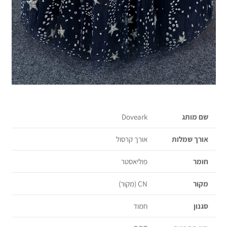
שם מותג
Doveark
אורך שמלות
אורך קרסול
חומר
פוליאסטר
מקור
CN (מקור)
סגנון
חמוד