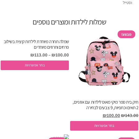
שמלות לילדות ומוצרים נוספים
מבצע!
שמלה תחרה מיוחדת לילדות קיצית בשילוב
פרחים וחרוזים מיוחדים
טווח
₪
113.00
–
₪
100.00
מחירים:
ל
בחר אפשרויות
ז
עד
י
מ
ס
תיק בית ספר מיקי מאוס לילדות עם אוזניים,
נ
2 תאים וכתפיות, 9 צבעים לבחירה
ל
המחיר
המחיר
₪
100.00
₪
143.00
א
המקורי
הנוכחי
למוצר
בחר אפשרויות
ה
היה:
הוא:
זה
ב
₪100.00.
₪143.00.