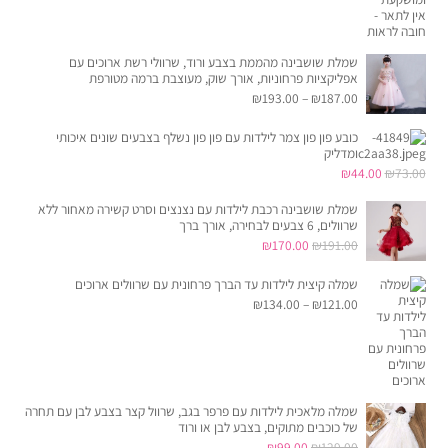
עד
שמלת שושבינה מהממת בצבע ורוד, שרוולי רשת ארוכים עם
אפליקציות פרחוניות, אורך שוק, מעוצבת ברמה מטורפת
טווח
₪
193.00
–
₪
187.00
מחירים:
כובע פון פון צמר לילדות עם פון פון נשלף בצבעים שונים איכותי
ומדליק
המחיר
המחיר
עד
₪
44.00
₪
73.00
המקורי
הנוכחי
שמלת שושבינה רכבת לילדות עם נצנצים וסרט קשירה מאחור ללא
היה:
הוא:
שרוולים, 6 צבעים לבחירה, אורך ברך
המחיר
המחיר
₪
170.00
₪
191.00
₪44.00.
₪73.00.
המקורי
הנוכחי
שמלה קיצית לילדות עד הברך פרחונית עם שרוולים ארוכים
היה:
הוא:
טווח
₪
134.00
–
₪
121.00
₪170.00.
₪191.00.
מחירים:
עד
שמלה מלאכית לילדות עם פרפר בגב, שרוול קצר בצבע לבן עם תחרה
של כוכבים מתוקים, בצבע לבן או ורוד
המחיר
המחיר
₪
99.00
₪
129.00