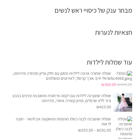
מבחר ענק של כיסויי ראש לנשים
חצאיות לנערות
עוד שמלות לילדות
שמלה שחורה ארוכה לילדות מסטן עם חלק עליון מתחרה מדהימה,
שרוולי 3/4 אורך קרסול, לאירועים מושלמים
המחיר
המחיר
₪
369.00
₪
499.00
המקורי
הנוכחי
שמלת שושבינה לילדות עם רקמה פרחונית ומשובצת פנינים בצבע
היה:
הוא:
ורוד ללא שרוולים, פפיון קשירה אחורי, מדהימה
₪
415.00
₪369.00.
₪499.00.
שמלת שושבינה לבנה כשלג מהממת ומושקעת אין לתאר - חובה
לראות
טווח
₪
203.00
–
₪
191.00
מחירים: