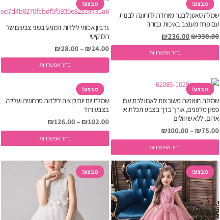
יש
מבצע!
מבצע!
ה
שמלה סאטן לבנה מיוחדת לחתונה לבנות
מספר
עם פרח מעוצב באיכות גבוהה
גרביון אכותי לילדות המגיע בשני צבעים של
סוגים.
המחיר
המחיר
338.00
₪
236.00
₪
הלו קיטי
ניתן
המקורי
הנוכחי
טווח
₪
28.00
–
₪
24.00
למוצר
לבחור
בחר אפשרויות
היה:
הוא:
מחירים:
זה
ל
את
בחר אפשרויות
₪236.00.
₪338.00.
יש
ז
האפשרויות
עד
מספר
י
בעמוד
מבצע!
מבצע!
שמלות תואמות משובצות לאם ולבת עם
שמלת יום יום קיצית לילדות פרחונית ועליזה
סוגים.
מ
המוצר
פפיון מלפנים, אורך ברך בצבע תכלת או
בצבע ורוד
ניתן
ס
אדום, ללא שרוולים
טווח
₪
126.00
–
₪
102.00
לבחור
נ
טווח
₪
100.00
–
₪
75.00
מחירים:
ל
את
ל
בחר אפשרויות
מחירים:
למוצר
בחר אפשרויות
ז
האפשרויות
א
עד
זה
י
בעמוד
ה
עד
יש
מבצע!
מבצע!
מ
המוצר
ב
מספר
ס
ה
סוגים.
נ
ניתן
ל
לבחור