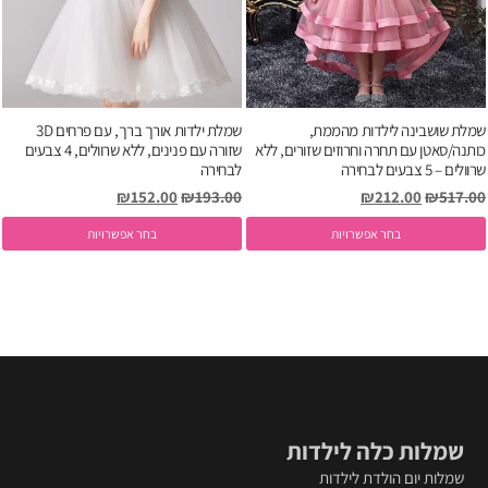
א
את
ה
האפשרויות
ב
בעמוד
ה
המוצר
שמלת שושבינה לילדות מהממת,
שמלת ילדות אורך ברך, עם פרחים 3D
כותנה/סאטן עם תחרה וחרוזים שזורים, ללא
שזורה עם פנינים, ללא שרוולים, 4 צבעים
שרוולים – 5 צבעים לבחירה
לבחירה
המחיר
המחיר
המחיר
המחיר
₪
152.00
₪
193.00
₪
212.00
₪
517.00
המקורי
הנוכחי
המקורי
הנוכחי
למוצר
ל
בחר אפשרויות
בחר אפשרויות
היה:
הוא:
היה:
הוא:
זה
ז
₪152.00.
₪193.00.
₪212.00.
₪517.00.
יש
י
מספר
מ
סוגים.
ס
ניתן
נ
לבחור
ל
את
א
שמלות כלה לילדות
האפשרויות
ה
בעמוד
ב
שמלות יום הולדת לילדות