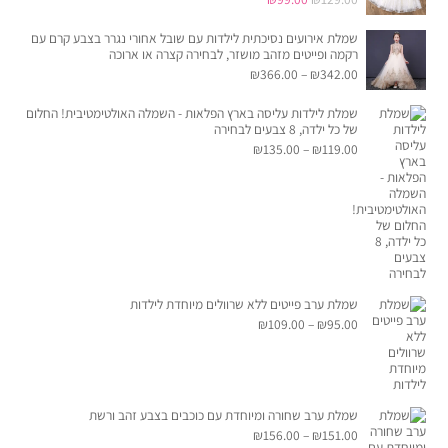
המקורי
הנוכחי
שמלת אירועים נסיכתית לילדות עם שובל אחורי נגרר בצבע קרם עם
היה:
הוא:
רקמה ופייטים מזהב מושזר, לבחירה קצרה או ארוכה
₪129.00.
טווח
₪99.00.
₪
366.00
–
₪
342.00
מחירים:
שמלת לילדות עליסה בארץ הפלאות - השמלה האולטימטיבית! החלום
של כל ילדה, 8 צבעים לבחירה
עד
טווח
₪
135.00
–
₪
119.00
מחירים:
עד
שמלת ערב פייטים ללא שרוולים מיוחדת לילדות
טווח
₪
109.00
–
₪
95.00
מחירים:
עד
שמלת ערב שחורה ומיוחדת עם כוכבים בצבע זהב ורשת
טווח
₪
156.00
–
₪
151.00