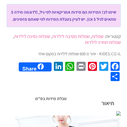
עם
שימו לב! המידות הם מידות אמריקאיות לפי גיל, (לדוגמה מידה 5
כוכבים
מתאים לגיל 5 וכו). יש לעיין בטבלת המידות לפי שאתם מזמינים.
בצבע
כסף,
מלאה
קטגוריות:
שמלות
,
שמלות מסיבה לילדות
,
שמלות נסיכה לילדות
,
ברקמה
שמלות תחרה לילדות
של
KIDES.CO.IL - יותר מ 600 שמלות לילדות במקום אחד
כוכבים,
ללא
LinkedIn
WhatsApp
Pinterest
Print
Twitter
Facebook
Share
שרוולים,
Share
אורך
קרסול,
3
שכבות
טבלת מידות בס"מ
תיאור