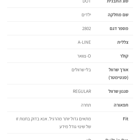
סוג התבנית
DOT
שם מחלקה
ילדים
מספר דגם
2802
צללית
A-LINE
קולר
O-צוואר
אורך שרוול
בלי שרוולים
(סנטימטר)
סגנון שרוול
REGULAR
תפאורה
תחרה
Fit
מתאים גדול יותר מהרגיל. אנא בדוק בחנות זו
של שינוי גודל מידע