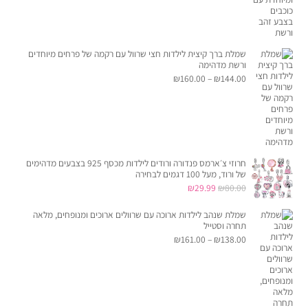
מחירים:
עד
שמלת ברך קיצית לילדות חצי שרוול עם רקמה של פרחים מיוחדים
ורשת מדהימה
טווח
₪
160.00
–
₪
144.00
מחירים:
עד
חרוזי צ׳ארמס פנדורה ורודים לילדות מכסף 925 בצבעים מדהימים
של ורוד, מעל 100 דגמים לבחירה
המחיר
המחיר
₪
29.99
₪
80.00
המקורי
הנוכחי
שמלת שנהב לילדות ארוכה עם שרוולים ארוכים ומנופחים, מלאה
היה:
הוא:
תחרה וסטייל
₪80.00.
₪29.99.
טווח
₪
161.00
–
₪
138.00
מחירים:
עד