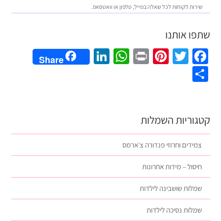
שירות לקוחות לכל שאלה במייל, טלפון או וואטסאפ.
שתפו אותנו
LinkedIn
WhatsApp
Pinterest
Print
Twitter
Facebook
Share
Share
קטגוריות השמלות
צמידים וחרוזי פנדורה צ׳ארמס
חיסול – מידות אחרונות
שמלות שושבינה לילדות
שמלות נסיכה לילדות