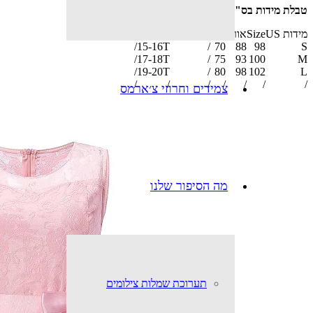
טבלת מידות בס"מ
מידות US
Size
אורך
חזה
Waistline
כתפיים
Age
Height
/
15-16T
/
70
88
98
S
/
17-18T
/
75
93
100
M
/
19-20T
/
80
98
102
L
/
/
/
/
/
/
/
צמידים וחרוזי צ׳ארמס
מה הסיפור שלנו
תערוכת שמלות צילומים