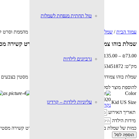
טול תחתית מנפחת לשמלות
עמוד הבית
/
שמלות
/ שמלת בוהו צמודה ואלגנטית מתחרה מהממת וסרט ק
שמלת בוהו צמודה ואלגנטית מתחרה מהממת וסרט קשירה מסט
₪
135.00
–
₪
73.00
גרביונים לילדות
מק"ט:
32663451872
שמלת בוהו צמודה ואלגנטית מתחרה מהממת וסרט קשירה מסטין בצבעים ש
להוספת מוצר לסל, יש ללחוץ על הצבע ועל המידה הרצויה.
Color
15
16
17
18
19
20
עליוניות לילדות – קרדיגן
Kid US Size
נקה
תאריך האירוע
מידות הילדה
כמות של שמלת בוהו צמודה ואלגנטית מתחרה מהממת וסרט קשירה מסטין 
הוספה לסל