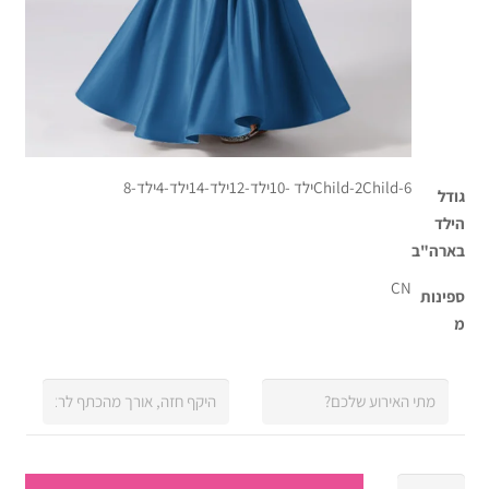
Child-6
Child-2
ילד -10
ילד-12
ילד-14
ילד-4
ילד-8
גודל
הילד
בארה"ב
CN
ספינות
מ
כמות