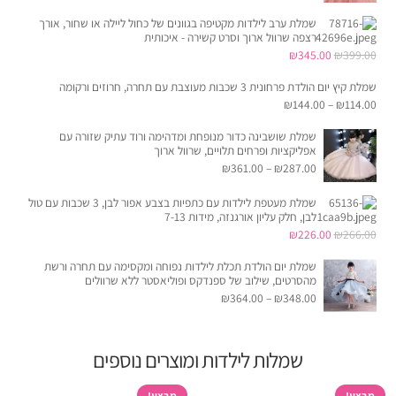
המקורי
הנוכחי
שמלת ערב לילדות מקטיפה בגוונים של כחול ליילה או שחור, אורך
היה:
הוא:
רצפה שרוול ארוך וסרט קשירה - איכותית
המחיר
המחיר
₪199.00.
₪99.00.
₪
345.00
₪
399.00
המקורי
הנוכחי
שמלת קיץ יום הולדת פרחונית 3 שכבות מעוצבת עם תחרה, חרוזים ורקומה
היה:
הוא:
₪
144.00
–
₪
114.00
₪345.00.
₪399.00.
שמלת שושבינה כדור מנופחת ומדהימה ורוד עתיק שזורה עם
אפליקציות ופרחים תלויים, שרוול ארוך
₪
361.00
–
₪
287.00
שמלת מעטפת לילדות עם כתפיות בצבע אפור לבן, 3 שכבות עם טול
לבן, חלק עליון אורגנזה, מידות 7-13
המחיר
המחיר
₪
226.00
₪
266.00
המקורי
הנוכחי
שמלת יום הולדת תכלת לילדות נפוחה ומקסימה עם תחרה ורשת
היה:
הוא:
מהסרטים, שילוב של ספנדקס ופוליאסטר ללא שרוולים
₪
364.00
–
₪
348.00
₪226.00.
₪266.00.
שמלות לילדות ומוצרים נוספים
מבצע!
מבצע!