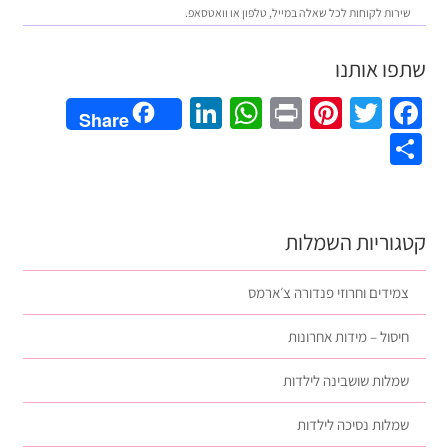
שירות לקוחות לכל שאלה במייל, טלפון או וואטסאפ.
שתפו אותנו
LinkedIn
WhatsApp
Pinterest
Print
Twitter
Facebook
Share
Share
קטגוריות השמלות
צמידים וחרוזי פנדורה צ׳ארמס
חיסול – מידות אחרונות
שמלות שושבינה לילדות
שמלות נסיכה לילדות