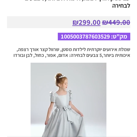
את
לבחירה
האפשרויות
בעמוד
המחיר
המחיר
₪
299.00
₪
449.00
המוצר
המקורי
הנוכחי
היה:
הוא:
מק"ט:
1005003787603529
₪299.00.
₪449.00.
שמלת אירועים יוקרתית לילדות מסטן, שרוול קצר אורך רצפה,
איכותית ביותר,5 צבעים לבחירה: אדום, אפור, כחול, לבן ובורדו