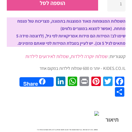
הוספה לסל
של
שמלת
אירועים
השמלות המנופחות מאוד המוצגות בתמונה, מצריכות טול מנפח
יוקרתית
מתחת. (אפשר למצוא במוצרים נלווים)
לילדות
שימו לב! המידות הם מידות אמריקאיות לפי גיל, (לדוגמה מידה 5
מסטן,
מתאים לגיל 5 וכו). יש לעיין בטבלת המידות לפי שאתם מזמינים.
שרוול
קטגוריות:
שמלות יוקרה לילדות
,
שמלות לאירועים לילדות
קצר
עם
KIDES.CO.IL - יותר מ 600 שמלות לילדות במקום אחד
פפיון
LinkedIn
WhatsApp
Pinterest
Print
Twitter
Facebook
אורך
Share
רצפה,
Share
איכותית
ביותר,5
צבעים
לבחירה
תיאור