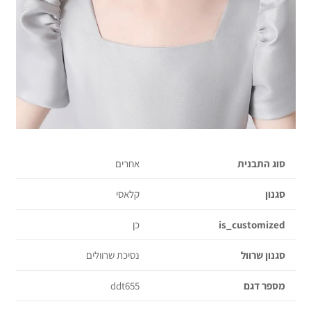
סוג התבנית
אחרים
סגנון
קלאסי
is_customized
כן
סגנון שרוול
נסיכת שרוולים
מספר דגם
ddt655