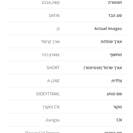
תפאורה
קשת,אבנט
סוג הבד
SATIN
Actual Images
כן
אורך שמלות
אורך קרסול
מחשוף
צווארון כיכר
אורך שרוול (סנטימטר)
SHORT
צללית
A-LINE
שם מותג
DIDEYTTAWL
מקור
CN (מקור)
Jiangsu
CN
סוג הפריט
Flower Girl Dresses