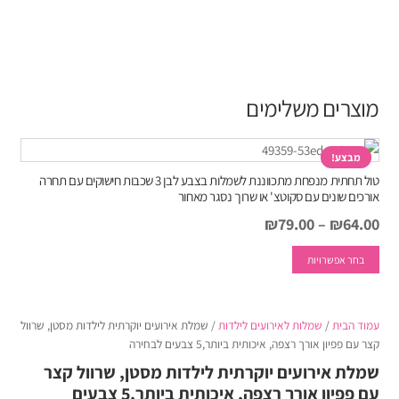
מוצרים משלימים
מבצע!
טול תחתית מנפחת מתכווננת לשמלות בצבע לבן 3 שכבות חישוקים עם תחרה
אורכים שונים עם סקוטצ' או שרוך נסגר מאחור
₪
79.00
–
₪
64.00
למוצר
בחר אפשרויות
זה
יש
מספר
עמוד הבית
/
שמלות לאירועים לילדות
/ שמלת אירועים יוקרתית לילדות מסטן, שרוול
סוגים.
קצר עם פפיון אורך רצפה, איכותית ביותר,5 צבעים לבחירה
ניתן
שמלת אירועים יוקרתית לילדות מסטן, שרוול קצר
לבחור
עם פפיון אורך רצפה, איכותית ביותר,5 צבעים