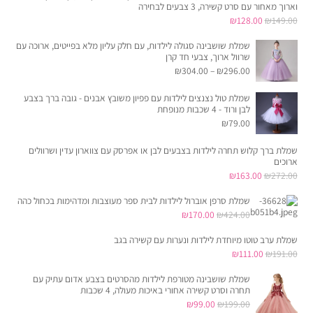
וארוך מאחור עם סרט קשירה, 3 צבעים לבחירה
המחיר
המחיר
₪
128.00
₪
149.00
המקורי
הנוכחי
שמלת שושבינה סגולה לילדות, עם חלק עליון מלא בפייטים, ארוכה עם
היה:
הוא:
שרוול ארוך, צבעי חד קרן
₪
304.00
–
₪
296.00
₪128.00.
₪149.00.
שמלת טול נצנצים לילדות עם פפיון משובץ אבנים - גובה ברך בצבע
לבן ורוד - 4 שכבות מנופחת
₪
79.00
שמלת ברך קלוש תחרה לילדות בצבעים לבן או אפרסק עם צווארון עדין ושרוולים
ארוכים
המחיר
המחיר
₪
163.00
₪
272.00
המקורי
הנוכחי
שמלת סרפן אוברול לילדות לבית ספר מעוצבות ומדהימות בכחול כהה
היה:
הוא:
המחיר
המחיר
₪
170.00
₪
424.00
₪163.00.
₪272.00.
המקורי
הנוכחי
שמלת ערב טוטו מיוחדת לילדות ונערות עם קשירה בגב
היה:
הוא:
המחיר
המחיר
₪
111.00
₪
191.00
₪170.00.
₪424.00.
המקורי
הנוכחי
שמלת שושבינה מטורפת לילדות מהסרטים בצבע אדום עתיק עם
היה:
הוא:
תחרה וסרט קשירה אחורי באיכות מעולה, 4 שכבות
המחיר
המחיר
₪
99.00
₪
199.00
₪111.00.
₪191.00.