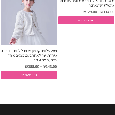
שמלת חתונה לילדות ללא שרוולים עם תחרה
מ
ומלמלת רשת ארוכה
ס
₪
129.00
–
₪
114.00
נ
למוצר
ל
בחר אפשרויות
זה
א
יש
ה
מספר
ב
סוגים.
ה
מעיל עליונית קרדיגן פרוותי לילדות עם סגירה
ניתן
מיוחדת, שרוול ארוך בעיצוב גלים מיוחד
לבחור
בצבעים לבן ואדום
את
₪
155.00
–
₪
143.00
האפשרויות
ל
בחר אפשרויות
בעמוד
ז
המוצר
י
מ
ס
נ
ל