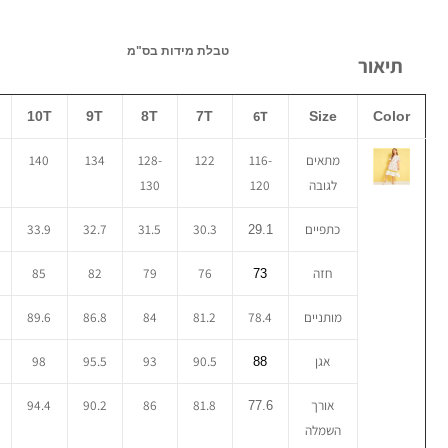
טבלת מידות בס"מ
תיאור
6T
10T
9T
8T
7T
Size
Color
מתאים
116-
122
128-
134
140
לגובה
120
130
כתפיים
30.3
31.5
32.7
33.9
29.1
חזה
76
79
82
85
73
מותניים
78.4
81.2
84
86.8
89.6
אגן
90.5
93
95.5
98
88
אורך
81.8
86
90.2
94.4
77.6
השמלה