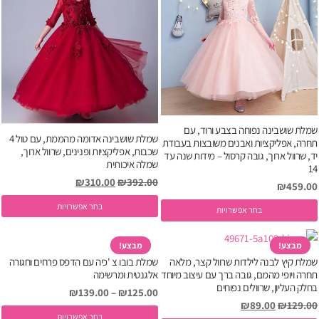
שמלת שושבינה נפוחה בצבע ורוד, עם
שמלת שושבינה אדומה מהממת, עם טול 4
תחרה, אפליקציות ואבנים משובצות בעבודת
שכבות, אפליקציות ופנינים, שרוול ארוך,
יד, שרוול ארוך, גובה קרסול – מידות שנה עד
שמלה איכותית
14
המחיר
המחיר
₪
310.00
₪
392.00
₪
459.00
המקורי
הנוכחי
ל
בחר אפשרויות
למוצר
בחר אפשרויות
היה:
הוא:
ז
זה
₪310.00.
₪392.00.
י
יש
מבצע!
מבצע!
מ
שמלת קיץ לבנה לילדות שרוול קצר, מלאה
שמלת בובו צ 'כיה עם הדפס פרחים וחגורה
מספר
תחרה ויופי מהמם, גובה ברך עם עיצוב מיוחד
אלגנטית ומרשימה
ס
סוגים.
בחלק העליון, שרוולים נפוחים
₪
139.00
–
₪
125.00
נ
ניתן
המחיר
המחיר
₪
89.00
₪
129.00
ל
ל
לבחור
בחר אפשרויות