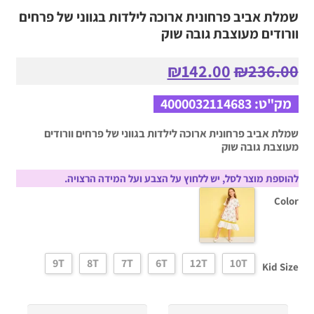
שמלת אביב פרחונית ארוכה לילדות בגווני של פרחים
וורודים מעוצבת גובה שוק
המחיר
המחיר
₪
142.00
₪
236.00
המקורי
הנוכחי
היה:
הוא:
מק"ט:
4000032114683
₪142.00.
₪236.00.
שמלת אביב פרחונית ארוכה לילדות בגווני של פרחים וורודים
מעוצבת גובה שוק
להוספת מוצר לסל, יש ללחוץ על הצבע ועל המידה הרצויה.
Color
9T
8T
7T
6T
12T
10T
Kid Size