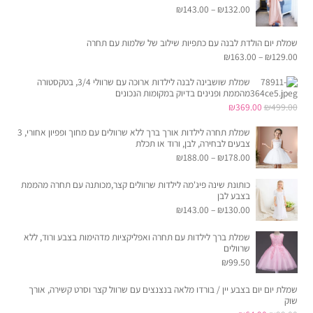
₪
143.00
–
₪
132.00
שמלת יום הולדת לבנה עם כתפיות שילוב של שלמות עם תחרה
₪
163.00
–
₪
129.00
שמלת שושבינה לבנה לילדות ארוכה עם שרוולי 3/4, בטקסטורה
מהממת ופנינים בדיוק במקומות הנכונים
המחיר
המחיר
₪
369.00
₪
499.00
המקורי
הנוכחי
שמלת תחרה לילדות אורך ברך ללא שרוולים עם מחוך ופפיון אחורי, 3
היה:
הוא:
צבעים לבחירה, לבן, ורוד או תכלת
₪
188.00
–
₪
178.00
₪369.00.
₪499.00.
כותונת שינה פיג'מה לילדות שרוולים קצר,מכותנה עם תחרה מהממת
בצבע לבן
₪
143.00
–
₪
130.00
שמלת ברך לילדות עם תחרה ואפליקציות מדהימות בצבע ורוד, ללא
שרוולים
₪
99.50
שמלת יום יום בצבע יין / בורדו מלאה בנצנצים עם שרוול קצר וסרט קשירה, אורך
שוק