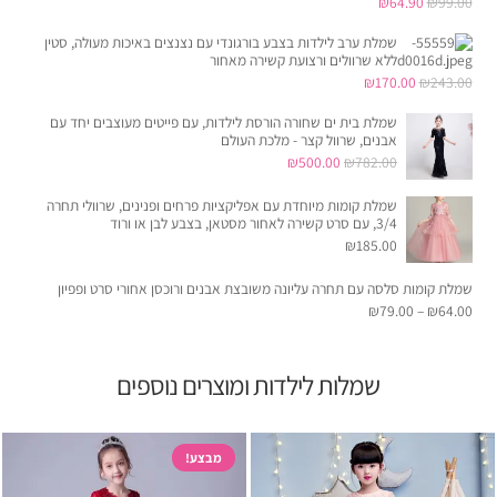
המחיר
המחיר
₪
64.90
₪
99.00
המקורי
הנוכחי
שמלת ערב לילדות בצבע בורגונדי עם נצנצים באיכות מעולה, סטין
היה:
הוא:
ללא שרוולים ורצועת קשירה מאחור
המחיר
המחיר
₪
170.00
₪
243.00
₪64.90.
₪99.00.
המקורי
הנוכחי
שמלת בית ים שחורה הורסת לילדות, עם פייטים מעוצבים יחד עם
היה:
הוא:
אבנים, שרוול קצר - מלכת העולם
המחיר
המחיר
₪
500.00
₪
782.00
₪170.00.
₪243.00.
המקורי
הנוכחי
שמלת קומות מיוחדת עם אפליקציות פרחים ופנינים, שרוולי תחרה
היה:
הוא:
3/4, עם סרט קשירה לאחור מסטאן, בצבע לבן או ורוד
₪500.00.
₪782.00.
₪
185.00
שמלת קומות סלסה עם תחרה עליונה משובצת אבנים ורוכסן אחורי סרט ופפיון
₪
79.00
–
₪
64.00
שמלות לילדות ומוצרים נוספים
מבצע!