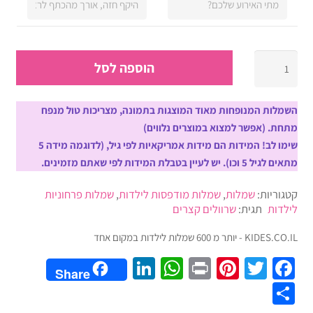
כמות
הוספה לסל
של
שמלת
אביב
השמלות המנופחות מאוד המוצגות בתמונה, מצריכות טול מנפח
פרחונית
מתחת. (אפשר למצוא במוצרים נלווים)
ארוכה
שימו לב! המידות הם מידות אמריקאיות לפי גיל, (לדוגמה מידה 5
לילדות
מתאים לגיל 5 וכו). יש לעיין בטבלת המידות לפי שאתם מזמינים.
בגווני
קטגוריות:
שמלות
,
שמלות מודפסות לילדות
,
שמלות פרחוניות
של
לילדות
תגית:
שרוולים קצרים
פרחים
וורודים
KIDES.CO.IL - יותר מ 600 שמלות לילדות במקום אחד
מעוצבת
LinkedIn
WhatsApp
Pinterest
Print
Twitter
Facebook
גובה
Share
שוק
Share