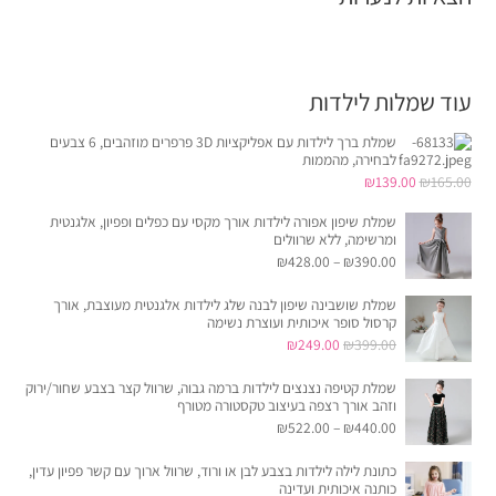
עוד שמלות לילדות
שמלת ברך לילדות עם אפליקציות 3D פרפרים מוזהבים, 6 צבעים
לבחירה, מהממות
המחיר
המחיר
₪
139.00
₪
165.00
המקורי
הנוכחי
שמלת שיפון אפורה לילדות אורך מקסי עם כפלים ופפיון, אלגנטית
היה:
הוא:
ומרשימה, ללא שרוולים
₪
428.00
–
₪
390.00
₪139.00.
₪165.00.
שמלת שושבינה שיפון לבנה שלג לילדות אלגנטית מעוצבת, אורך
קרסול סופר איכותית ועוצרת נשימה
המחיר
המחיר
₪
249.00
₪
399.00
המקורי
הנוכחי
שמלת קטיפה נצנצים לילדות ברמה גבוה, שרוול קצר בצבע שחור/ירוק
היה:
הוא:
וזהב אורך רצפה בעיצוב טקסטורה מטורף
₪249.00.
₪399.00.
₪
522.00
–
₪
440.00
כתונת לילה לילדות בצבע לבן או ורוד, שרוול ארוך עם קשר פפיון עדין,
כותנה איכותית ועדינה