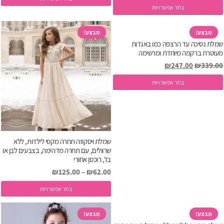
המקורי
הנוכחי
למוצר
א
בחר אפשרויות
ז
את
היה:
הוא:
זה
ה
י
האפשרויות
₪89.00.
₪129.00.
יש
ב
מבצע!
מבצע!
מ
בעמוד
שמלת נסיכה עד הרצפה כמו באגדות
מספר
ה
ס
המוצר
מעוטרת ברקמה מיוחדת ומרשימה
סוגים.
נ
המחיר
המחיר
₪
247.00
₪
339.00
ניתן
ל
המקורי
הנוכחי
למוצר
לבחור
בחר אפשרויות
א
היה:
הוא:
זה
את
ה
₪247.00.
₪339.00.
יש
האפשרויות
ב
מספר
בעמוד
ה
סוגים.
המוצר
שמלת ויסקוזה תחרה מקסי לילדות, ללא
ניתן
שרוולים, עם תחרה מדהימה, בצבעים לבן או
לבחור
בז', רוכסן אחורי
את
₪
125.00
–
₪
62.00
האפשרויות
ל
בחר אפשרויות
בעמוד
ז
המוצר
י
מבצע!
מבצע!