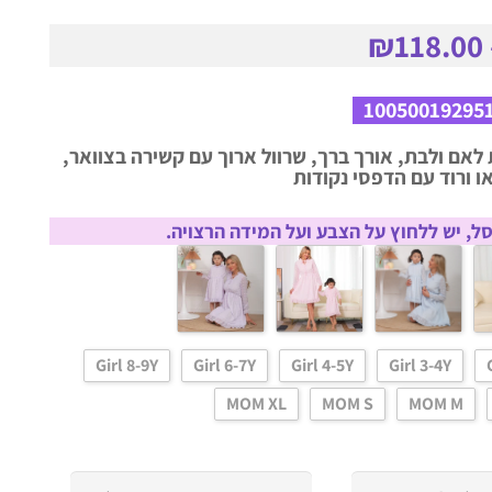
₪
118.00
10050019295
לאם ולבת, אורך ברך, שרוול ארוך עם קשירה בצוואר,
 ורוד עם הדפסי נקודות
ל, יש ללחוץ על הצבע ועל המידה הרצויה.
Girl 8-9Y
Girl 6-7Y
Girl 4-5Y
Girl 3-4Y
MOM XL
MOM S
MOM M