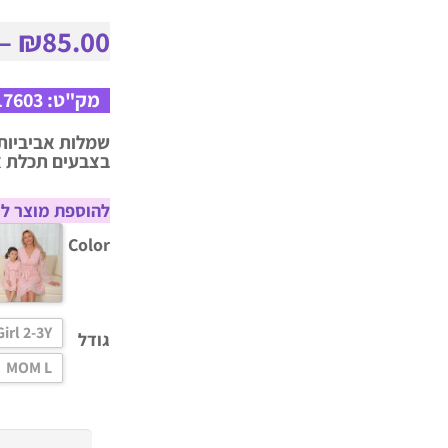
–
₪
85.00
מק"ט:
17603
שמלות אביביות 
בצבעים תכלת או
להוספת מוצר לס
Color
Girl 2-3Y
גודל
MOM L