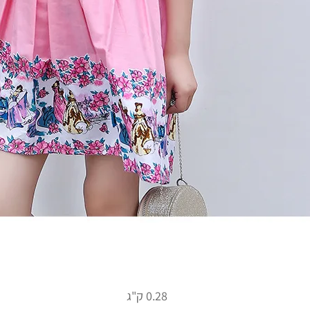
0.28 ק"ג