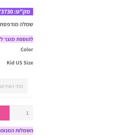
מק"ט:
73730
שמלה מודפסת ל
להוספת מוצר לס
Color
Kid US Size
כמות
של
שמלה
השמלות המנופחו
מודפסת