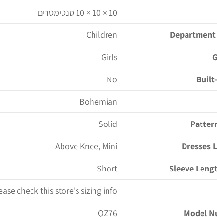
10 × 10 × 10 סנטימטרים
Children
Department
Girls
G
No
Built
Bohemian
Solid
Patter
Above Knee, Mini
Dresses 
Short
Sleeve Leng
ease check this store's sizing info
QZ76
Model N