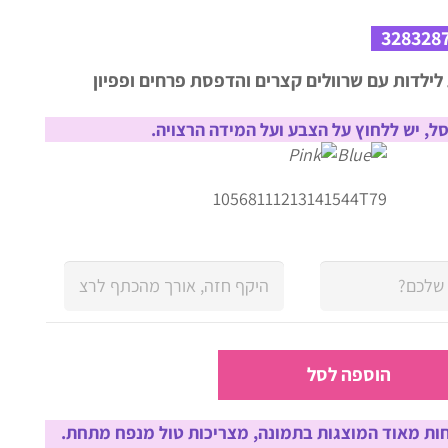
המקורי
הנוכחי
היה:
הוא:
328328
₪96.00.
₪128.00.
ילדות עם שרוולים קצרים והדפסת פרחים ופפיון
ל, יש ללחוץ על הצבע ועל המידה הרצויה.
10
5
6
8
11
12
13
14
15
4
4T
7
9
הוספה לסל
ת מאוד המוצגות בתמונה, מצריכות טול מנפח מתחת.