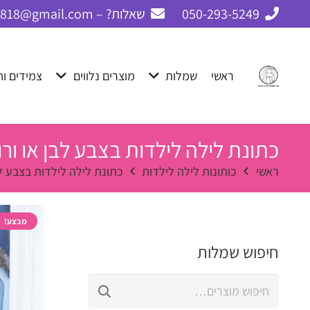
050-293-5249
שאלות? – cbay1818@gmail.com
ראשי
שמלות
מוצרים נלווים
צמידים וח
כתונת לילה לילדות בצבע לבן או ורו
ראשי
כותונות לילה לילדות
כתונת לילה לילדות בצבע לבן
מבצע!
חיפוש שמלות
חיפוש
עבור: