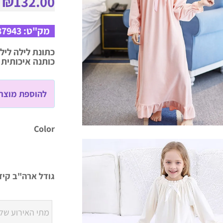
–
₪
132.00
מק"ט:
37943
כתונת לילה לילד
כותנה איכותית 
להוספת מוצר 
Color
גודל ארה"ב קיד