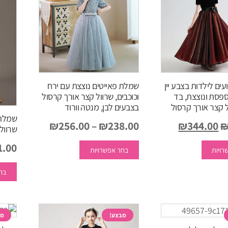
ים לילדות בצבע יין
שמלת פאייטים נוצצת עם ירח
פסת ונוצצת, בד
וכוכבים, שרוול קצר אורך קרסול
ול קצר אורך קרסול
בצבעים לבן, מנטה וורוד
שמלת 
המחיר
המחיר
₪
256.00
–
₪
238.00
₪
344.00
שרוול קצר ב
המקורי
למוצר
הנוכחי
למוצר
1.00
רויות
בחר אפשרויות
זה
זה
היה:
הוא:
יש
יש
₪344.00.
₪450.00.
בחר
מספר
מספר
סוגים.
סוגים.
ניתן
ניתן
לבחור
לבחור
מבצע!
מב