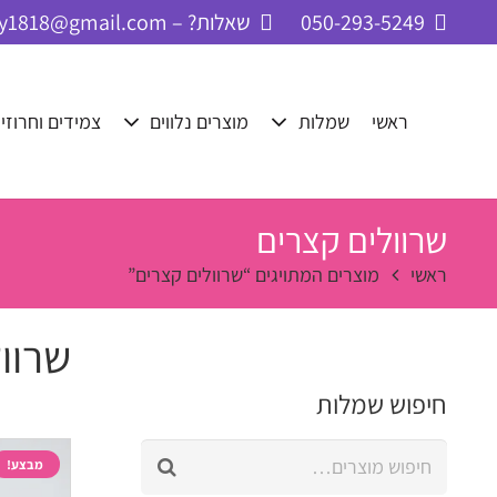
050-293-5249
שאלות? – cbay1818@gmail.com
ראשי
שמלות
מוצרים נלווים
צמידים וחרוזי
שרוולים קצרים
ראשי
מוצרים המתויגים “שרוולים קצרים”
שרוו
חיפוש שמלות
חיפוש
מבצע!
עבור: