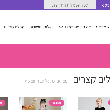
לכל השמלות החדשות
 צ׳ארמס
מה הסיפור שלנו
שאלות ותשובות
טבלת מידות
לים קצרים
ממוין
מציגים את כל ⁦10⁩ התוצאות
לפי
הפריט
העדכני
מבצע!
מב
ביותר