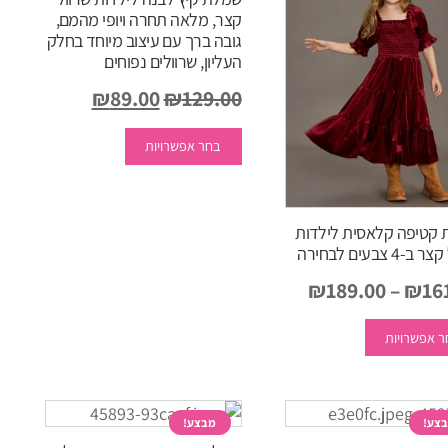
קצר, מלאה תחרה ויופי מהמם,
גובה ברך עם עיצוב מיוחד בחלק
העליון, שרוולים נפוחים
המחיר
המחיר
₪
89.00
₪
129.00
המקורי
למוצר
הנוכחי
בחר אפשרויות
זה
היה:
הוא:
יש
₪89.00.
₪129.00.
מספר
סוגים.
קטיפה קלאסית לילדות
ניתן
-4 צבעים לבחירה
לבחור
₪
189.00
–
₪
16
את
למוצר
האפשרויות
 אפשרויות
זה
בעמוד
יש
המוצר
מספר
סוגים.
צע!
מבצע!
ניתן