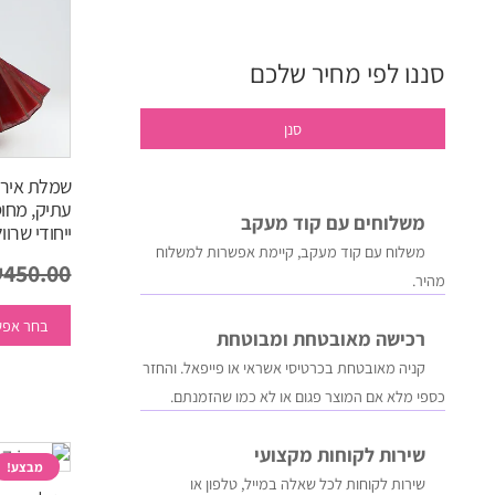
סננו לפי מחיר שלכם
מחיר
מחיר
סנן
מינימלי
מקסימלי
שמלת אירוע
עתיק, מחוס
משלוחים עם קוד מעקב
ייחודי שרו
משלוח​ עם קוד מעקב​​, קיימת אפשרות למשלוח
₪
450.00
מהיר​.
בחר אפש
רכישה​ ​מאובטחת ומבוטחת
קניה מאובטחת בכרטיסי אשראי או פייפאל. והחזר
כספי מלא אם המוצר פגום או לא כמו שהזמנתם.
שירות לקוחות מקצועי
מבצע!
שירות לקוחות לכל שאלה במייל, טלפון או