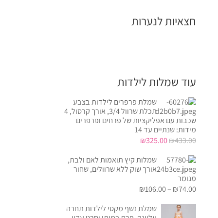
חצאיות לנערות
עוד שמלות לילדות
שמלת פרפרים לילדות בצבע
תכלת שרוול 3/4, אורך קרסול, 4
שכבות עם אפליקציות של פרחים ופרפרים
מידות: שנתיים עד 14
המחיר
המחיר
₪
325.00
₪
433.00
המקורי
הנוכחי
שמלות קיץ תואמות לאם ולבת,
היה:
הוא:
אורך שוק ללא שרוולים, שחור
₪325.00.
₪433.00.
מנומר
₪
106.00
–
₪
74.00
שמלת נשף מקסי לילדות תחרה
עליונה, פרח במותן וסרט עדין