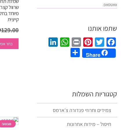
שמלת תחרה
וואטסאפ.
שרוול קצר,
מיוחד בחלק
קייצית
שתפו אותנו
₪
129.00
LinkedIn
WhatsApp
Pinterest
Print
Twitter
Facebook
בחר אפש
Share
Share
קטגוריות השמלות
צמידים וחרוזי פנדורה צ׳ארמס
חיסול – מידות אחרונות
מבצע!