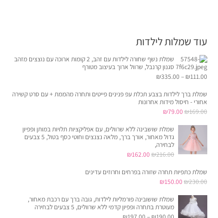
עוד שמלות לילדות
שמלת נשף שחורה לילדות עם זהב, 2 קומות ארוכה עם נוצצים מזהב
סגנון קרנבל, שרוול ארוך בעיצוב מטורף
₪
335.00
–
₪
111.00
שמלת ברך לילדות בצבע תכלת עפ פנינים פייטים ותחרה מהממת + עם סרט קשירה
אחורי - חיסול מידות אחרונות
המחיר
המחיר
₪
79.00
₪
169.00
המקורי
הנוכחי
שמלת שושבינה ללא שרוולים, עם אפליקציות תלויות במותן ופפיון
היה:
הוא:
גדול מאחור, אורך ברך, מלאה נצנצים וחוטי כסף בטול, 5 צבעים
לבחירה,
₪79.00.
₪169.00.
המחיר
המחיר
₪
162.00
₪
216.00
המקורי
הנוכחי
שמלת כתפיות תחרה שזורה בפרחים וחרוזים עדינים
היה:
הוא:
המחיר
המחיר
₪
150.00
₪
230.00
₪162.00.
₪216.00.
המקורי
הנוכחי
שמלת שושובינה פורמליות לילדות, גובה ברך עם רכבת מאחור,
היה:
הוא:
מעוטרת בתחרה ופפיון קדמי ללא שרוולים, 5 צבעים לבחירה
₪
197.00
–
₪
190.00
₪150.00.
₪230.00.