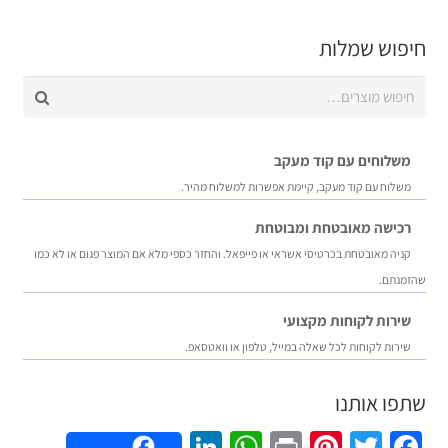
חיפוש שמלות
חיפוש
עבור:
משלוחים עם קוד מעקב
משלוח​ עם קוד מעקב​​, קיימת אפשרות למשלוח מהיר​.
רכישה​ ​מאובטחת ומבוטחת
קניה מאובטחת בכרטיסי אשראי או פייפאל. והחזר כספי מלא אם המוצר פגום או לא כמו
שהזמנתם.
שירות לקוחות מקצועי
שירות לקוחות לכל שאלה במייל, טלפון או וואטסאפ.
שתפו אותנו
LinkedIn
WhatsApp
Pinterest
Print
Twitter
Facebook