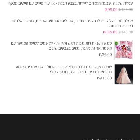
שמלת שלגיה ושבעת הגמדים לילדות בצבע תכלת - אין עוד מילים עם פייטים מכסף
היה:
הוא:
המחיר
המחיר
₪
99.00
₪
189.00
₪557.00.
₪795.00.
המקורי
הנוכחי
שמלת מסיבה לילדות לבנה עם נקודות, שרוולים מנופחים ארוכים, בעיצוב אלגנטי
היה:
הוא:
ומדהים מכותנה
המחיר
המחיר
₪
119.00
₪
149.00
₪99.00.
₪189.00.
המקורי
הנוכחי
סט של 18 יחידות סיכות ראש וקוקיות / קליפסים לשיער המגיעה עם
היה:
הוא:
קופסת אריזת מתנה, סטים בצבעים שונים
₪
39.00
₪119.00.
₪149.00.
שמלת שושבינה נסיכתית בצבע ורוד, שרוולי רשת ארוכים רקומה
בפרחים מדהימים אורך שוק, רוכסן אחורי
₪
415.00