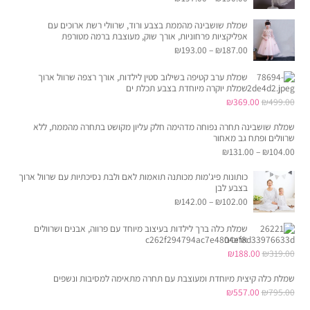
שמלת שושבינה מהממת בצבע ורוד, שרוולי רשת ארוכים עם
אפליקציות פרחוניות, אורך שוק, מעוצבת ברמה מטורפת
₪
193.00
–
₪
187.00
שמלת ערב קטיפה בשילוב סטין לילדות, אורך רצפה שרוול ארוך
שמלת יוקרה מיוחדת בצבע תכלת ים
המחיר
המחיר
₪
369.00
₪
499.00
המקורי
הנוכחי
שמלת שושבינה תחרה נפוחה מדהימה חלק עליון מקושט בתחרה מהממת, ללא
היה:
הוא:
שרוולים ופתח גב מאחור
₪
131.00
–
₪
104.00
₪369.00.
₪499.00.
כותונות פיג'מות מכותנה תואמות לאם ולבת נסיכתיות עם שרוול ארוך
בצבע לבן
₪
142.00
–
₪
102.00
שמלת כלה ברך לילדות בעיצוב מיוחד עם פרווה, אבנים ושרוולים
ארוכים
המחיר
המחיר
₪
188.00
₪
319.00
המקורי
הנוכחי
שמלת כלה קיצית מיוחדת ומעוצבת עם תחרה מתאימה למסיבות ונשפים
היה:
הוא:
המחיר
המחיר
₪
557.00
₪
795.00
₪188.00.
₪319.00.
המקורי
הנוכחי